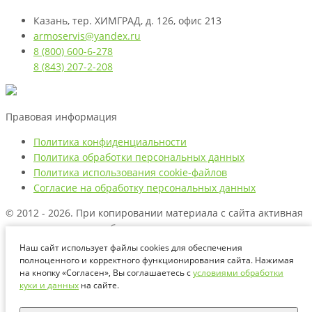
Казань, тер. ХИМГРАД, д. 126, офис 213
armoservis@yandex.ru
8 (800) 600-6-278
8 (843) 207-2-208
Правовая информация
Политика конфиденциальности
Политика обработки персональных данных
Политика использования cookie-файлов
Согласие на обработку персональных данных
© 2012 - 2026. При копировании материала с сайта активная
ссылка на источник обязательна.
Наш сайт использует файлы cookies для обеспечения
Названия производителей, компаний и товарные знаки
полноценного и корректного функционирования сайта. Нажимая
используются на сайте исключительно в информационных
на кнопку «Согласен», Вы соглашаетесь с
условиями обработки
(справочных) целях. Все товарные знаки и фирменные
куки и данных
на сайте.
наименования являются собственностью их