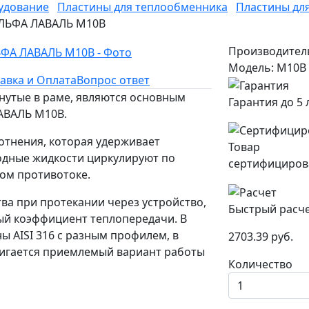
удование
Пластины для теплообменника
Пластины дл
 АЛЬФА ЛАВАЛЬ M10B
Производител
Модель: M10B
авка и Оплата
Вопрос ответ
нутые в раме, являются основным
Гарантия до 5 
АВАЛЬ M10B.
отнения, которая удерживает
Товар
одные жидкости циркулируют по
сертифициров
ом противотоке.
ва при протекании через устройство,
Быстрый расч
ый коэффициент теплопередачи. В
ы AISI 316 с разным профилем, в
2703.39 руб.
стигается приемлемый вариант работы
Количество