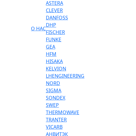
ASTERA
CLEVER
DANFOSS
DHP
О НАС
FISCHER
FUNKE
GEA
HFM
HISAKA
KELVION
LHENGINEERING
NORD
SIGMA
SONDEX
SWEP
THERMOWAVE
TRANTER
VICARB
АНВИТЭК