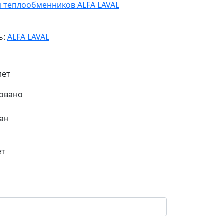
я теплообменников ALFA LAVAL
ь:
ALFA LAVAL
лет
ан
ет