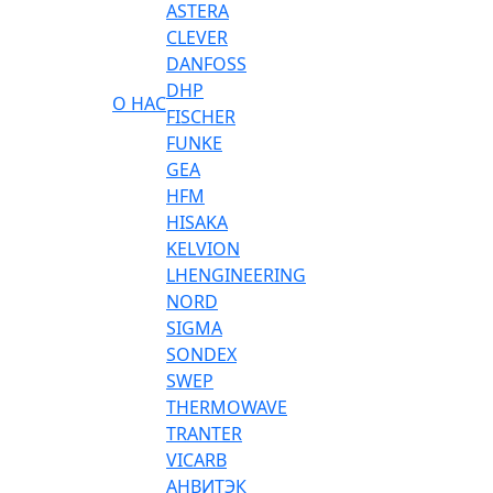
ASTERA
CLEVER
DANFOSS
DHP
О НАС
FISCHER
FUNKE
GEA
HFM
HISAKA
KELVION
LHENGINEERING
NORD
SIGMA
SONDEX
SWEP
THERMOWAVE
TRANTER
VICARB
АНВИТЭК