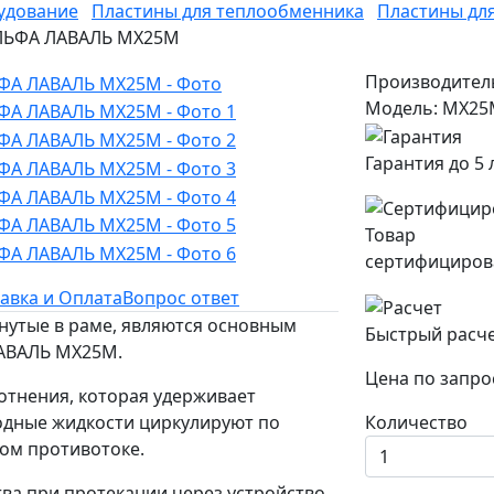
удование
Пластины для теплообменника
Пластины дл
 АЛЬФА ЛАВАЛЬ MX25M
Производител
Модель: MX2
Гарантия до 5 
Товар
сертифициров
авка и Оплата
Вопрос ответ
нутые в раме, являются основным
Быстрый расч
АВАЛЬ MX25M.
Цена по запро
отнения, которая удерживает
одные жидкости циркулируют по
Количество
ом противотоке.
ва при протекании через устройство,