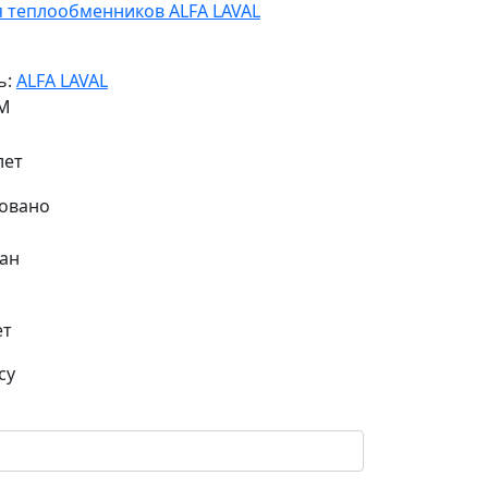
я теплообменников ALFA LAVAL
ь:
ALFA LAVAL
5M
лет
ан
ет
су