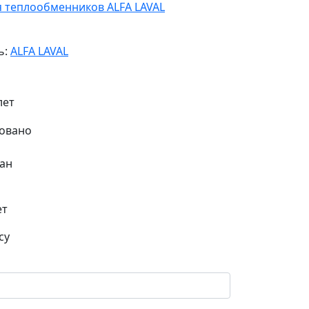
я теплообменников ALFA LAVAL
ь:
ALFA LAVAL
лет
ан
ет
су