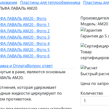
удование
Пластины для теплообменника
Пластины дл
 АЛЬФА ЛАВАЛЬ AM20
Производител
Модель: AM20
Гарантия до 5 
Товар
сертифициров
авка и Оплата
Вопрос ответ
нутые в раме, являются основным
Быстрый расч
АВАЛЬ AM20.
Цена по запро
отнения, которая удерживает
одные жидкости циркулируют по
Количество
ом противотоке.
ва при протекании через устройство,