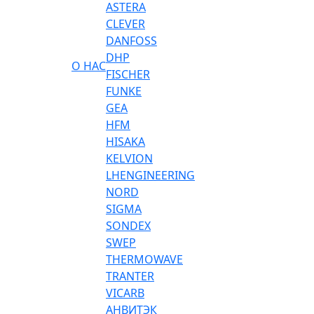
ASTERA
CLEVER
DANFOSS
DHP
О НАС
FISCHER
FUNKE
GEA
HFM
HISAKA
KELVION
LHENGINEERING
NORD
SIGMA
SONDEX
SWEP
THERMOWAVE
TRANTER
VICARB
АНВИТЭК