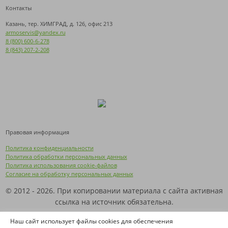
Контакты
Казань, тер. ХИМГРАД, д. 126, офис 213
armoservis@yandex.ru
8 (800) 600-6-278
8 (843) 207-2-208
Правовая информация
Политика конфиденциальности
Политика обработки персональных данных
Политика использования cookie-файлов
Согласие на обработку персональных данных
© 2012 - 2026. При копировании материала с сайта активная
ссылка на источник обязательна.
Названия производителей, компаний и товарные знаки
Наш сайт использует файлы cookies для обеспечения