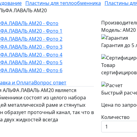
удование
Пластины для теплообменника
Пластины дл
 АЛЬФА ЛАВАЛЬ AM20
Производител
Модель: AM20
Гарантия до 5 
Товар
сертифициров
авка и Оплата
Вопрос ответ
ля АЛЬФА ЛАВАЛЬ AM20 является
Быстрый расч
менники состоят из целого набора
щей металлической раме и стянутых
Цена по запро
 образует проточный канал, так что в
Количество
а двух жидкостей всегда