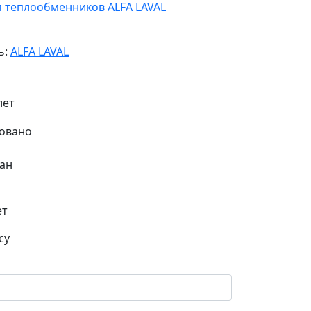
я теплообменников ALFA LAVAL
ь:
ALFA LAVAL
лет
ан
ет
су