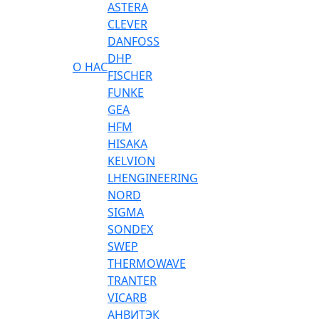
ASTERA
CLEVER
DANFOSS
DHP
О НАС
FISCHER
FUNKE
GEA
HFM
HISAKA
KELVION
LHENGINEERING
NORD
SIGMA
SONDEX
SWEP
THERMOWAVE
TRANTER
VICARB
АНВИТЭК