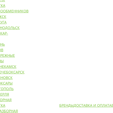
ТКА
ЛООБМЕННИКОВ
ЖСК
УГА
ЕНОДОЛЬСК
КАР-
АНЬ
ОВ
ЕРЕЖНЫЕ
НЫ
НЕКАМСК
ОЧЕБОКСАРСК
ЯНОВСК
ОКСАРЫ
ТОПОЛЬ
ЕРЛЯ
БОРНАЯ
ТКА
БРЕНДЫ
ДОСТАВКА И ОПЛАТА
РАЗБОРНАЯ