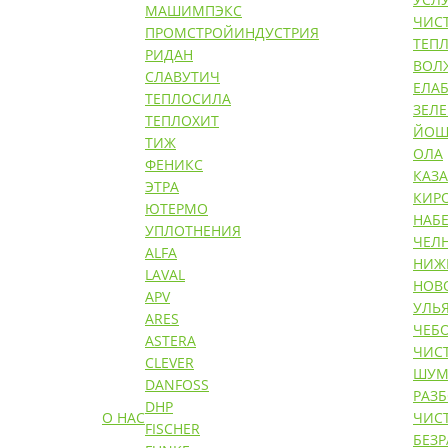
МАШИМПЭКС
ЧИС
ПРОМСТРОЙИНДУСТРИЯ
ТЕП
РИДАН
ВОЛ
СЛАВУТИЧ
ЕЛАБ
ТЕПЛОСИЛА
ЗЕЛ
ТЕПЛОХИТ
ЙОШ
ТИЖ
ОЛА
ФЕНИКС
КАЗ
ЭТРА
КИР
ЮТЕРМО
НАБ
УПЛОТНЕНИЯ
ЧЕЛ
ALFA
НИЖ
LAVAL
НОВ
APV
УЛЬ
ARES
ЧЕБ
ASTERA
ЧИС
CLEVER
ШУМ
DANFOSS
РАЗ
DHP
О НАС
ЧИС
FISCHER
БЕЗ