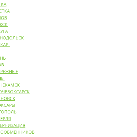
ТКА
СТКА
ЛОВ
ЖСК
УГА
ЕНОДОЛЬСК
КАР-
АНЬ
ОВ
ЕРЕЖНЫЕ
НЫ
НЕКАМСК
ОЧЕБОКСАРСК
ЯНОВСК
ОКСАРЫ
ТОПОЛЬ
ЕРЛЯ
ЕРНИЗАЦИЯ
ЛООБМЕННИКОВ