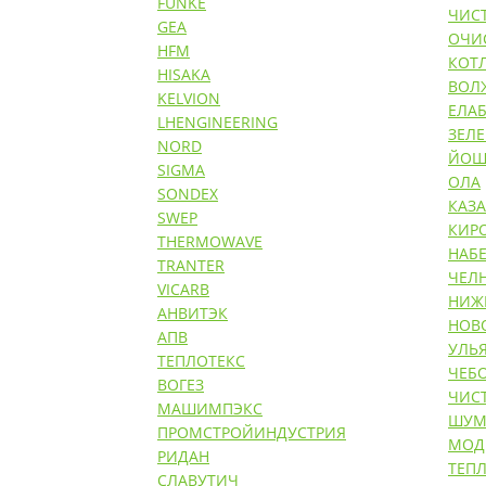
FUNKE
ЧИС
GEA
ОЧИ
HFM
КОТ
HISAKA
ВОЛ
KELVION
ЕЛАБ
LHENGINEERING
ЗЕЛ
NORD
ЙОШ
SIGMA
ОЛА
SONDEX
КАЗ
SWEP
КИР
THERMOWAVE
НАБ
TRANTER
ЧЕЛ
VICARB
НИЖ
АНВИТЭК
НОВ
АПВ
УЛЬ
ТЕПЛОТЕКС
ЧЕБ
ВОГЕЗ
ЧИС
МАШИМПЭКС
ШУМ
ПРОМСТРОЙИНДУСТРИЯ
МОД
РИДАН
ТЕП
СЛАВУТИЧ