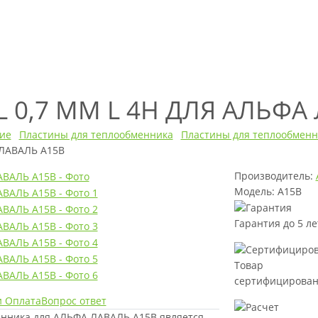
L 0,7 ММ L 4H ДЛЯ АЛЬФА
ие
Пластины для теплообменника
Пластины для теплообменн
 ЛАВАЛЬ A15B
Производитель:
Модель: A15B
Гарантия до 5 ле
Товар
сертифицирова
и Оплата
Вопрос ответ
менника для АЛЬФА ЛАВАЛЬ A15B является