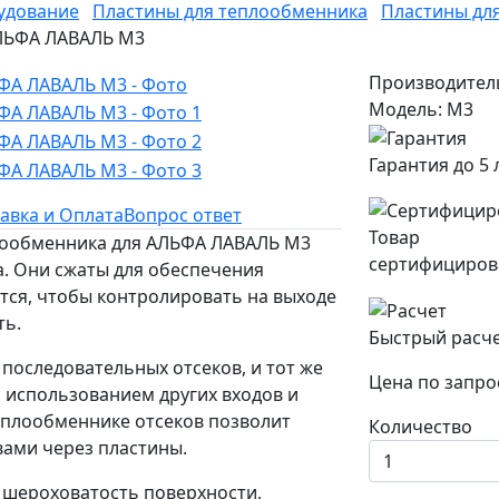
удование
Пластины для теплообменника
Пластины дл
 АЛЬФА ЛАВАЛЬ M3
Производител
Модель: M3
Гарантия до 5 
авка и Оплата
Вопрос ответ
Товар
плообменника для АЛЬФА ЛАВАЛЬ M3
сертифициров
. Они сжаты для обеспечения
ется, чтобы контролировать на выходе
ть.
Быстрый расч
последовательных отсеков, и тот же
Цена по запро
 использованием других входов и
еплообменнике отсеков позволит
Количество
ами через пластины.
 шероховатость поверхности,