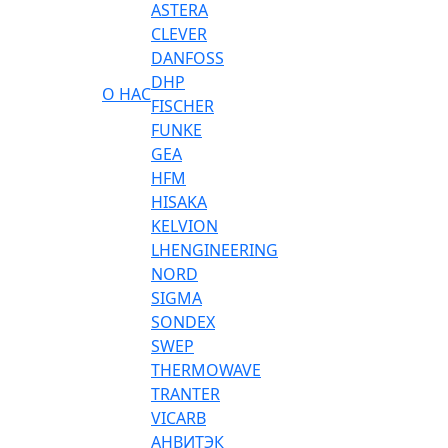
ASTERA
CLEVER
DANFOSS
DHP
О НАС
FISCHER
FUNKE
GEA
HFM
HISAKA
KELVION
LHENGINEERING
NORD
SIGMA
SONDEX
SWEP
THERMOWAVE
TRANTER
VICARB
АНВИТЭК