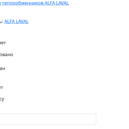
я теплообменников ALFA LAVAL
ь:
ALFA LAVAL
лет
ан
ет
су