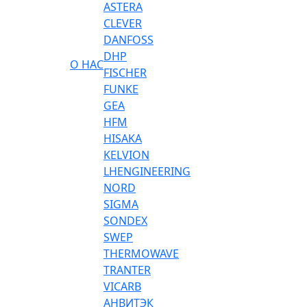
ASTERA
CLEVER
DANFOSS
DHP
О НАС
FISCHER
FUNKE
GEA
HFM
HISAKA
KELVION
LHENGINEERING
NORD
SIGMA
SONDEX
SWEP
THERMOWAVE
TRANTER
VICARB
АНВИТЭК