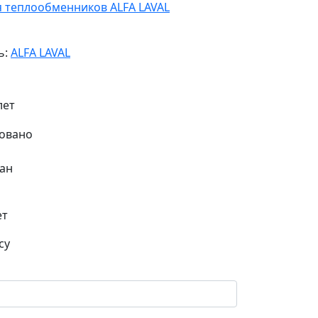
я теплообменников ALFA LAVAL
ь:
ALFA LAVAL
лет
ан
ет
су