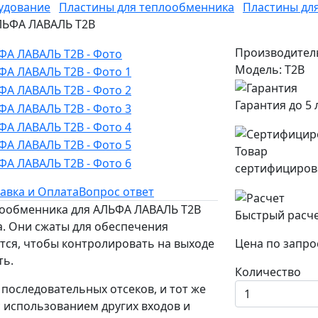
удование
Пластины для теплообменника
Пластины дл
АЛЬФА ЛАВАЛЬ T2B
Производител
Модель: T2B
Гарантия до 5 
Товар
сертифициров
авка и Оплата
Вопрос ответ
плообменника для АЛЬФА ЛАВАЛЬ T2B
Быстрый расч
. Они сжаты для обеспечения
ется, чтобы контролировать на выходе
Цена по запро
ть.
Количество
последовательных отсеков, и тот же
 использованием других входов и