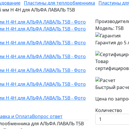
удование
Пластины для теплообменника
Пластины дл
6 мм H 4H для АЛЬФА ЛАВАЛЬ T5B
Производител
Модель: T5B
Гарантия до 5 
Товар
сертифициров
Быстрый расч
Цена по запро
Количество
авка и Оплата
Вопрос ответ
еплообменника для АЛЬФА ЛАВАЛЬ T5B