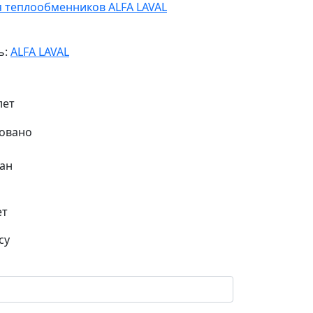
я теплообменников ALFA LAVAL
ь:
ALFA LAVAL
лет
ан
ет
су