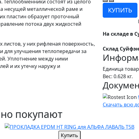
. Теплообменники состоят из целого
на несущей металлической раме и
КУПИТЬ
них пластин образует проточный
аправление потока двух жидкостей
На складе в С
 листов, у них рифленая поверхность,
Склад Суйфэн
и для улучшения теплопередачи за
Информа
ей. Уплотнение между ними
ей и их утечку наружу и
Единица товар
Вес: 0.628 кг.
Докуме
Скачать всю 
чно покупают
Купить