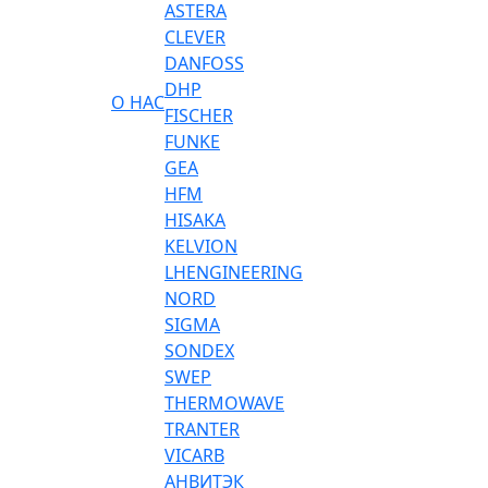
ASTERA
CLEVER
DANFOSS
DHP
О НАС
FISCHER
FUNKE
GEA
HFM
HISAKA
KELVION
LHENGINEERING
NORD
SIGMA
SONDEX
SWEP
THERMOWAVE
TRANTER
VICARB
АНВИТЭК