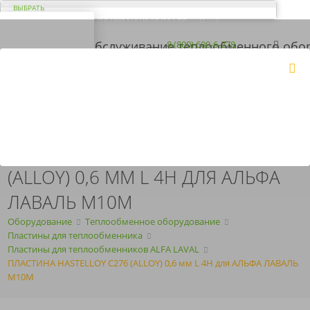
ВЫБРАТЬ
ДОСТАВКА ПО ВСЕЙ РОССИИ
ВАШ ГОРОД ЭЛЬ-
МОНТЕ?
Загрузка...
8 (800) 600-6-278
8 (843) 207-2-208
КОРЗИНА
Да
Нет
ПН-ПТ
с 09:00 до 18:00
ПОЛУЧИТЬ КП
ARMOSERVIS@YANDEX.RU
ПЛАСТИНА HASTELLOY C276
(ALLOY) 0,6 ММ L 4H ДЛЯ АЛЬФА
ЛАВАЛЬ M10M
Оборудование
Теплообменное оборудование
Пластины для теплообменника
Пластины для теплообменников ALFA LAVAL
ПЛАСТИНА HASTELLOY C276 (ALLOY) 0,6 мм L 4H для АЛЬФА ЛАВАЛЬ
M10M