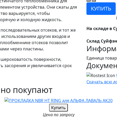
астинчатого теплообменника для
лементом устройства. Они сжаты для
КУПИТЬ
ство варьируется, чтобы
горячую и холодную жидкость.
На складе в С
последовательных отсеков, и тот же
 использованием других входов и
Склад Суйфэн
еплообменнике отсеков позволит
Информа
ами через пластины.
Единица товар
 шероховатость поверхности,
Докуме
ь засорения и увеличивается срок
Скачать всю 
чно покупают
Купить
Цена по запросу