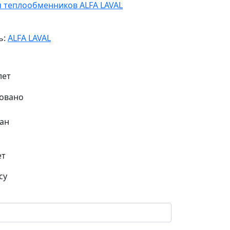
я теплообменников ALFA LAVAL
ь:
ALFA LAVAL
лет
ан
ет
су