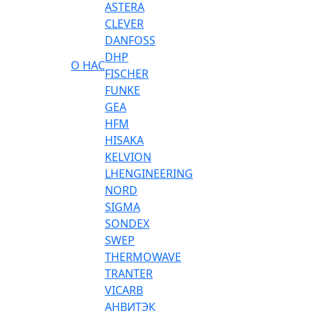
ASTERA
CLEVER
DANFOSS
DHP
О НАС
FISCHER
FUNKE
GEA
HFM
HISAKA
KELVION
LHENGINEERING
NORD
SIGMA
SONDEX
SWEP
THERMOWAVE
TRANTER
VICARB
АНВИТЭК