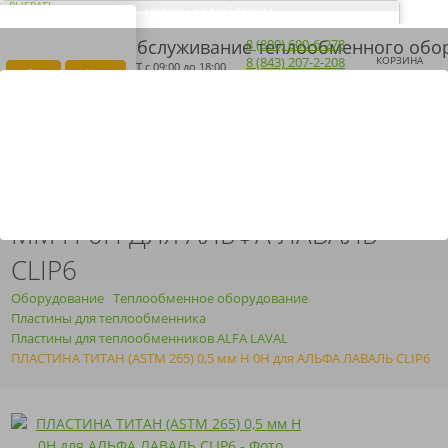
ВЫБРАТЬ
ДОСТАВКА ПО ВСЕЙ РОССИИ
ВАШ ГОРОД ЭЛЬ-
Загрузка...
8 (800) 600-6-278
МОНТЕ?
8 (843) 207-2-208
КОРЗИНА
ПН-ПТ
с 09:00 до 18:00
Да
Нет
ПОЛУЧИТЬ КП
ARMOSERVIS@YANDEX.RU
ПЛАСТИНА ТИТАН (ASTM 265) 0,5
ММ H 0H ДЛЯ АЛЬФА ЛАВАЛЬ
CLIP6
Оборудование
Теплообменное оборудование
Пластины для теплообменника
Пластины для теплообменников ALFA LAVAL
ПЛАСТИНА ТИТАН (ASTM 265) 0,5 мм H 0H для АЛЬФА ЛАВАЛЬ CLIP6