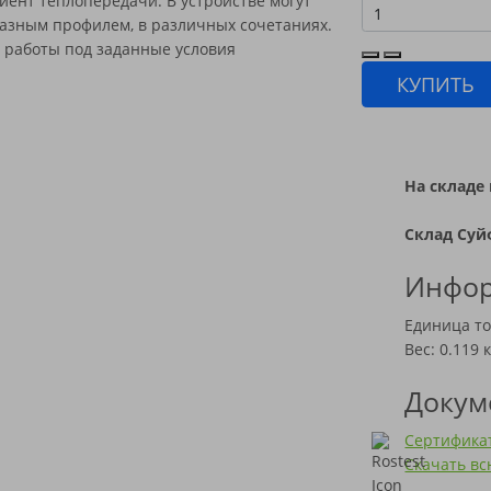
ент теплопередачи. В устройстве могут
разным профилем, в различных сочетаниях.
т работы под заданные условия
КУПИТЬ
На складе 
Склад Суй
Инфор
Единица то
Вес: 0.119 к
Докум
Сертификат
Скачать в