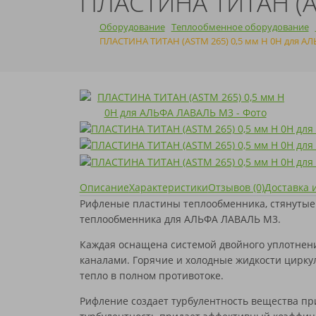
ПЛАСТИНА ТИТАН (A
GEA
GEA
ЭТРА
НОВОЧЕБОКСАРСК
НОВОЧЕБОКСАРСК
ЧИСТКА
HISAKA
HFM
УЛЬЯНОВСК
УЛЬЯНОВСК
УМЯГЧИТЕЛИ
Оборудование
Теплообменное оборудование
KELVION
HISAKA
ЧЕБОКСАРЫ
ЧЕБОКСАРЫ
ВОДЫ
ОЧИСТКА КОТЛОВ
ПЛАСТИНА ТИТАН (ASTM 265) 0,5 мм H 0H для А
LHENGINEERING
KELVION
ЧИСТОПОЛЬ
ЧИСТОПОЛЬ
NORD
LHENGINEERING
ШУМЕРЛЯ
ШУМЕРЛЯ
РЕАГЕНТЫ И
МОДЕРНИЗАЦИЯ
SIGMA
NORD
ИНГИБИТОРЫ
ТЕПЛООБМЕННИКОВ
SONDEX
SIGMA
КОРРОЗИИ
SWEP
SONDEX
THERMOWAVE
SWEP
TRANTER
THERMOWAVE
VICARB
TRANTER
АНВИТЭК
VICARB
АПВ ТЕПЛОТЕКС
АНВИТЭК
ВОГЕЗ
АПВ ТЕПЛОТЕКС
Описание
Характеристики
Отзывов (0)
Доставка 
МАШИМПЭКС
ВОГЕЗ
Рифленые пластины теплообменника, стянутые
ПРОМСТРОЙИНДУСТРИЯ
МАШИМПЭКС
теплообменника для АЛЬФА ЛАВАЛЬ M3.
РИДАН
ПРОМСТРОЙИНДУСТРИЯ
СЛАВУТИЧ
РИДАН
Каждая оснащена системой двойного уплотнени
ТЕПЛОСИЛА
СЛАВУТИЧ
ТЕПЛОХИТ
ТЕПЛОСИЛА
каналами. Горячие и холодные жидкости цирку
ТИЖ
ТЕПЛОХИТ
тепло в полном противотоке.
ФЕНИКС
ТИЖ
ЭТРА
ФЕНИКС
Рифление создает турбулентность вещества при
ЮТЕРМО
ЭТРА