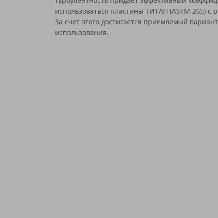
турбулентность придает эффективный коэффици
ЮТЕРМО
использоваться пластины ТИТАН (ASTM 265) с 
За счет этого достигается приемлемый вариан
использования.