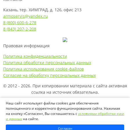
Казань, тер. ХИМГРАД, д. 126, офис 213
armoservis@yandex.ru
8 (800) 600-6-278
8 (843) 207-2-208
Правовая информация
Политика конфиденциальности
Политика обработки персональных данных
Политика использования cookie-файлов
Согласие на обработку персональных данных
© 2012 - 2026. При копировании материала с сайта активная
ссылка на источник обязательна.
Названия производителей, компаний и товарные знаки
Наш сайт использует файлы cookies для обеспечения
полноценного и корректного функционирования сайта. Нажимая
используются на сайте исключительно в информационных
на кнопку «Согласен», Вы соглашаетесь с
условиями обработки куки
(справочных) целях. Все товарные знаки и фирменные
и данных
на сайте.
наименования являются собственностью их
правообладателей.
Согласен