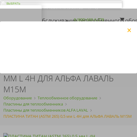
ВЫБРАТЬ
ДОСТАВКА ПО ВСЕЙ РОССИИ
ВАШ ГОРОД ЭЛЬ-
МОНТЕ?
Загрузка...
8 (800) 600-6-278
8 (843) 207-2-208
КОРЗИНА
Да
Нет
ПН-ПТ
с 09:00 до 18:00
ПОЛУЧИТЬ КП
ARMOSERVIS@YANDEX.RU
ПЛАСТИНА ТИТАН (ASTM 265) 0,5
ММ L 4H ДЛЯ АЛЬФА ЛАВАЛЬ
M15M
Оборудование
Теплообменное оборудование
Пластины для теплообменника
Пластины для теплообменников ALFA LAVAL
ПЛАСТИНА ТИТАН (ASTM 265) 0,5 мм L 4H для АЛЬФА ЛАВАЛЬ M15M