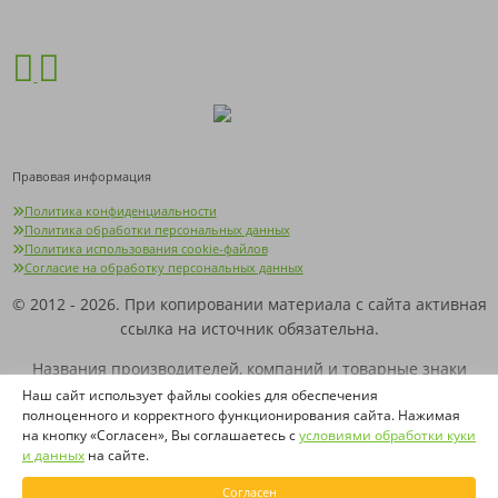
Правовая информация
Политика конфиденциальности
Политика обработки персональных данных
Политика использования cookie-файлов
Согласие на обработку персональных данных
© 2012 - 2026. При копировании материала с сайта активная
ссылка на источник обязательна.
Названия производителей, компаний и товарные знаки
используются на сайте исключительно в информационных
Наш сайт использует файлы cookies для обеспечения
полноценного и корректного функционирования сайта. Нажимая
(справочных) целях. Все товарные знаки и фирменные
на кнопку «Согласен», Вы соглашаетесь с
условиями обработки куки
наименования являются собственностью их
и данных
на сайте.
правообладателей.
Согласен