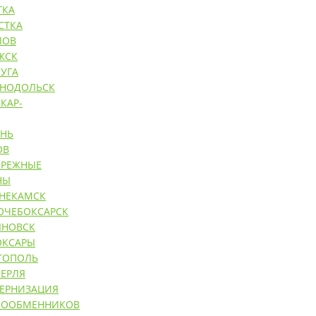
ТКА
СТКА
ЛОВ
ЖСК
УГА
ЕНОДОЛЬСК
КАР-
АНЬ
ОВ
ЕРЕЖНЫЕ
НЫ
НЕКАМСК
ОЧЕБОКСАРСК
ЯНОВСК
ОКСАРЫ
ТОПОЛЬ
ЕРЛЯ
ЕРНИЗАЦИЯ
ЛООБМЕННИКОВ