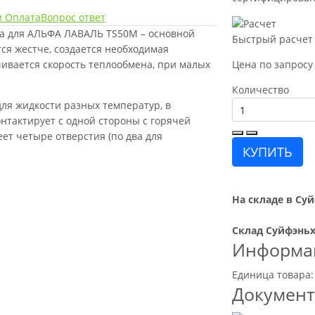
и Оплата
Вопрос ответ
ка для АЛЬФА ЛАВАЛЬ TS50M – основной
Быстрый расчет
ся жестче, создается необходимая
ичивается скорость теплообмена, при малых
Цена по запросу
Количество
ля жидкости разных температур, в
нтактирует с одной стороны с горячей
еет четыре отверстия (по два для
КУПИТЬ
На складе в Суй
Склад Суйфэньх
Информац
Единица товара:
Докумен