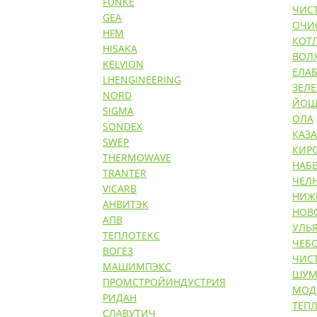
FUNKE
ЧИС
GEA
ОЧИ
HFM
КОТ
HISAKA
ВОЛ
KELVION
ЕЛАБ
LHENGINEERING
ЗЕЛ
NORD
ЙОШ
SIGMA
ОЛА
SONDEX
КАЗ
SWEP
КИР
THERMOWAVE
НАБ
TRANTER
ЧЕЛ
VICARB
НИЖ
АНВИТЭК
НОВ
АПВ
УЛЬ
ТЕПЛОТЕКС
ЧЕБ
ВОГЕЗ
ЧИС
МАШИМПЭКС
ШУМ
ПРОМСТРОЙИНДУСТРИЯ
МОД
РИДАН
ТЕП
СЛАВУТИЧ