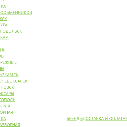
ТКА
ЛООБМЕННИКОВ
ЖСК
УГА
ЕНОДОЛЬСК
КАР-
АНЬ
ОВ
ЕРЕЖНЫЕ
НЫ
НЕКАМСК
ОЧЕБОКСАРСК
ЯНОВСК
ОКСАРЫ
ТОПОЛЬ
ЕРЛЯ
БОРНАЯ
ТКА
БРЕНДЫ
ДОСТАВКА И ОПЛАТА
РАЗБОРНАЯ