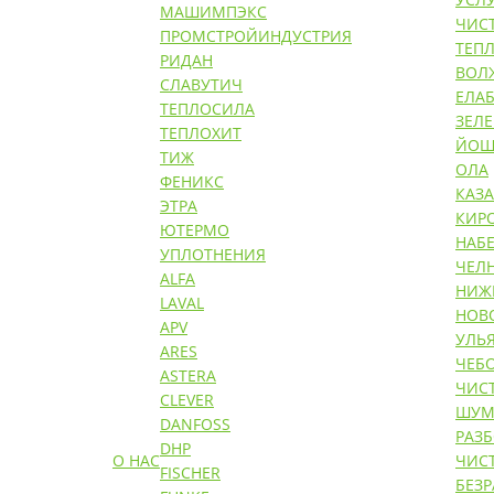
МАШИМПЭКС
ЧИС
ПРОМСТРОЙИНДУСТРИЯ
ТЕП
РИДАН
ВОЛ
СЛАВУТИЧ
ЕЛАБ
ТЕПЛОСИЛА
ЗЕЛ
ТЕПЛОХИТ
ЙОШ
ТИЖ
ОЛА
ФЕНИКС
КАЗ
ЭТРА
КИР
ЮТЕРМО
НАБ
УПЛОТНЕНИЯ
ЧЕЛ
ALFA
НИЖ
LAVAL
НОВ
APV
УЛЬ
ARES
ЧЕБ
ASTERA
ЧИС
CLEVER
ШУМ
DANFOSS
РАЗ
DHP
О НАС
ЧИС
FISCHER
БЕЗ