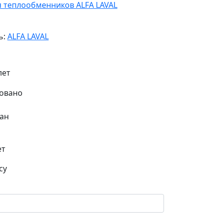
я теплообменников ALFA LAVAL
ь:
ALFA LAVAL
лет
ан
ет
су