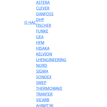
ASTERA
CLEVER
DANFOSS
DHP
О НАС
FISCHER
FUNKE
GEA
HFM
HISAKA
KELVION
LHENGINEERING
NORD
SIGMA
SONDEX
SWEP
THERMOWAVE
TRANTER
VICARB
АНВИТЭК