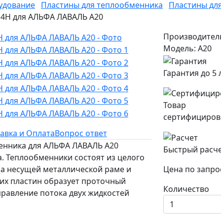
удование
Пластины для теплообменника
Пластины дл
 4H для АЛЬФА ЛАВАЛЬ A20
Производител
Модель: A20
Гарантия до 5 
Товар
сертифициров
авка и Оплата
Вопрос ответ
менника для АЛЬФА ЛАВАЛЬ A20
Быстрый расч
. Теплообменники состоят из целого
на несущей металлической раме и
Цена по запро
них пластин образует проточный
Количество
аправление потока двух жидкостей