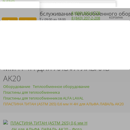
ВЫБРАТЬ
ДОСТАВКА ПО ВСЕЙ РОССИИ
ВАШ ГОРОД ЭЛЬ-
Загрузка...
8 (800) 600-6-278
МОНТЕ?
8 (843) 207-2-208
КОРЗИНА
ПН-ПТ
с 09:00 до 18:00
Да
Нет
ПОЛУЧИТЬ КП
ARMOSERVIS@YANDEX.RU
ПЛАСТИНА ТИТАН (ASTM 265) 0,6
ММ H 4H ДЛЯ АЛЬФА ЛАВАЛЬ
AK20
Оборудование
Теплообменное оборудование
Пластины для теплообменника
Пластины для теплообменников ALFA LAVAL
ПЛАСТИНА ТИТАН (ASTM 265) 0,6 мм H 4H для АЛЬФА ЛАВАЛЬ AK20