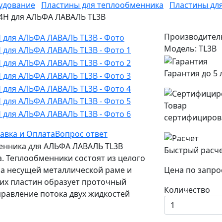
удование
Пластины для теплообменника
Пластины дл
 4H для АЛЬФА ЛАВАЛЬ TL3B
Производител
Модель: TL3B
Гарантия до 5 
Товар
сертифициров
авка и Оплата
Вопрос ответ
менника для АЛЬФА ЛАВАЛЬ TL3B
Быстрый расч
. Теплообменники состоят из целого
на несущей металлической раме и
Цена по запро
них пластин образует проточный
Количество
аправление потока двух жидкостей