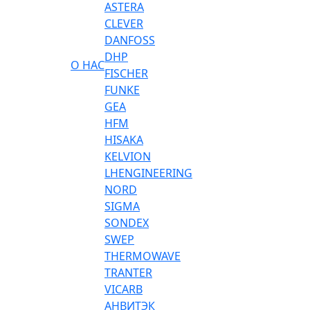
ASTERA
CLEVER
DANFOSS
DHP
О НАС
FISCHER
FUNKE
GEA
HFM
HISAKA
KELVION
LHENGINEERING
NORD
SIGMA
SONDEX
SWEP
THERMOWAVE
TRANTER
VICARB
АНВИТЭК