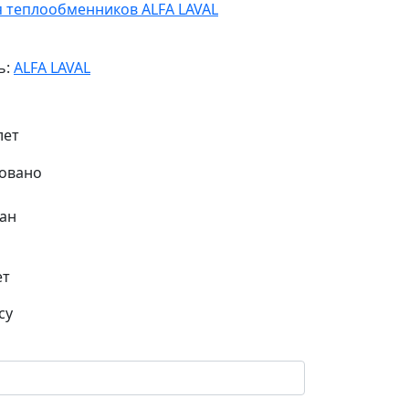
я теплообменников ALFA LAVAL
ь:
ALFA LAVAL
лет
ан
ет
су