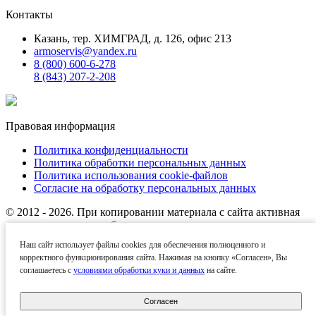
Контакты
Казань, тер. ХИМГРАД, д. 126, офис 213
armoservis@yandex.ru
8 (800) 600-6-278
8 (843) 207-2-208
Правовая информация
Политика конфиденциальности
Политика обработки персональных данных
Политика использования cookie-файлов
Согласие на обработку персональных данных
© 2012 - 2026. При копировании материала с сайта активная
ссылка на источник обязательна.
Наш сайт использует файлы cookies для обеспечения полноценного и
Названия производителей, компаний и товарные знаки
корректного функционирования сайта. Нажимая на кнопку «Согласен», Вы
используются на сайте исключительно в информационных
соглашаетесь с
условиями обработки куки и данных
на сайте.
(справочных) целях. Все товарные знаки и фирменные
наименования являются собственностью их
правообладателей.
Согласен