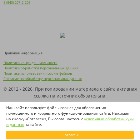
8 (843) 207-2-208
Правовая информация
Политика конфиденциальности
Политика обработки персональных данных
Политика использования cookie-файлов
Согласие на обработку персональных данных
© 2012 - 2026. При копировании материала с сайта активная
ссылка на источник обязательна.
Названия производителей, компаний и товарные знаки
Наш сайт использует файлы cookies для обеспечения
полноценного и корректного функционирования сайта. Нажимая
используются на сайте исключительно в информационных
на кнопку «Согласен», Вы соглашаетесь с
условиями обработки куки
(справочных) целях. Все товарные знаки и фирменные
и данных
на сайте.
наименования являются собственностью их
правообладателей.
Согласен