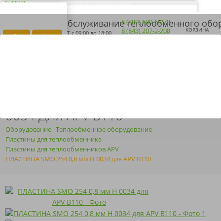
ВЫБРАТЬ
ДОСТАВКА ПО ВСЕЙ РОССИИ
ВАШ ГОРОД ЭЛЬ-
Загрузка...
8 (800) 600-6-278
МОНТЕ?
8 (843) 207-2-208
КОРЗИНА
ПН-ПТ
с 09:00 до 18:00
Да
Нет
ПОЛУЧИТЬ КП
ARMOSERVIS@YANDEX.RU
ПЛАСТИНА SMO 254 0,8 ММ H
0034 ДЛЯ APV B110
Оборудование
Теплообменное оборудование
Пластины для теплообменника
Пластины для теплообменников APV
ПЛАСТИНА SMO 254 0,8 мм H 0034 для APV B110