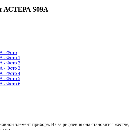
ля АСТЕРА S09A
вной элемент прибора. Из-за рифления она становится жестче, с
арата.