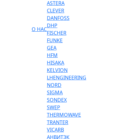
ASTERA
CLEVER
DANFOSS
DHP
О НАС
FISCHER
FUNKE
GEA
HFM
HISAKA
KELVION
LHENGINEERING
NORD
SIGMA
SONDEX
SWEP
THERMOWAVE
TRANTER
VICARB
АНВИТЭК