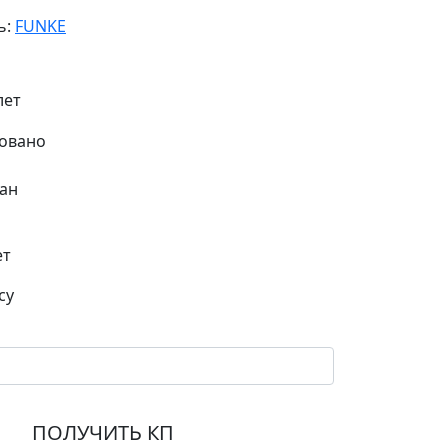
ь:
FUNKE
лет
ан
ет
су
ПОЛУЧИТЬ КП