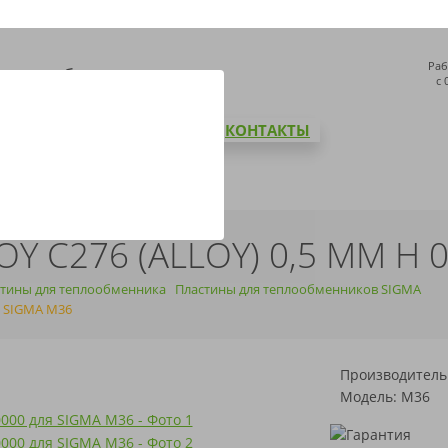
Раб
с 
СТАВКА И ОПЛАТА
БЛОГ
КОНТАКТЫ
Y C276 (ALLOY) 0,5 ММ H 
тины для теплообменника
Пластины для теплообменников SIGMA
я SIGMA M36
Производитель
Модель: M36