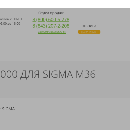
ДОСТАВКА ПО ВСЕЙ РОССИИ
ПОИСК
НАПИСАТЬ НАМ WHATSAPP
Отдел продаж
8 (800) 600-6-278
отаем с
ПН-ПТ
09:00 до 18:00
8 (843) 207-2-208
КОРЗИНА
ПОЛУЧИТЬ КП
ARMOSERVIS@YANDEX.RU
0000 ДЛЯ SIGMA M36
: SIGMA