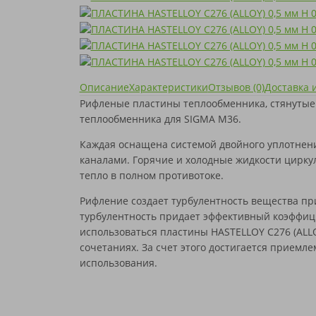
SONDEX
SIGMA
КОРРОЗИИ
SWEP
SONDEX
THERMOWAVE
SWEP
TRANTER
THERMOWAVE
VICARB
TRANTER
АНВИТЭК
VICARB
АПВ ТЕПЛОТЕКС
АНВИТЭК
Описание
Характеристики
Отзывов (0)
Доставка 
ВОГЕЗ
АПВ ТЕПЛОТЕКС
Рифленые пластины теплообменника, стянутые
МАШИМПЭКС
ВОГЕЗ
теплообменника для SIGMA M36.
ПРОМСТРОЙИНДУСТРИЯ
МАШИМПЭКС
РИДАН
ПРОМСТРОЙИНДУСТРИЯ
Каждая оснащена системой двойного уплотнени
СЛАВУТИЧ
РИДАН
каналами. Горячие и холодные жидкости цирку
ТЕПЛОСИЛА
СЛАВУТИЧ
ТЕПЛОХИТ
ТЕПЛОСИЛА
тепло в полном противотоке.
ТИЖ
ТЕПЛОХИТ
Рифление создает турбулентность вещества при
ФЕНИКС
ТИЖ
ЭТРА
ФЕНИКС
турбулентность придает эффективный коэффици
ЮТЕРМО
ЭТРА
использоваться пластины HASTELLOY C276 (ALL
ЮТЕРМО
сочетаниях. За счет этого достигается приемл
использования.