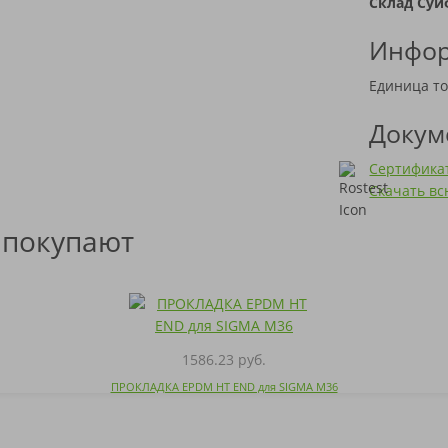
Склад Суй
Инфор
Единица то
Докум
Сертификат
Скачать в
 покупают
1586.23 руб.
ПРОКЛАДКА EPDM HT END для SIGMA M36