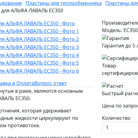
удование
Пластины для теплообменника
Пластины дл
H для АЛЬФА ЛАВАЛЬ EC350
Производител
Модель: EC350
Гарантия до 5 
Товар
сертифициров
авка и Оплата
Вопрос ответ
нутые в раме, являются основным
Быстрый расч
АВАЛЬ EC350.
Цена по запро
отнения, которая удерживает
одные жидкости циркулируют по
Количество
ом противотоке.
ва при протекании через устройство,