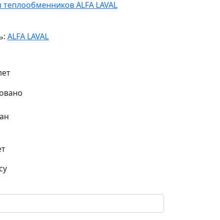
я теплообменников ALFA LAVAL
ь:
ALFA LAVAL
лет
ан
ет
су