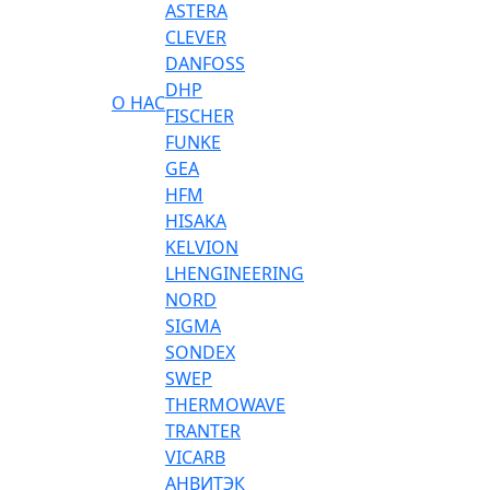
ASTERA
CLEVER
DANFOSS
DHP
О НАС
FISCHER
FUNKE
GEA
HFM
HISAKA
KELVION
LHENGINEERING
NORD
SIGMA
SONDEX
SWEP
THERMOWAVE
TRANTER
VICARB
АНВИТЭК