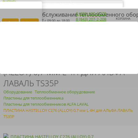
ВЫБРАТЬ
ДОСТАВКА ПО ВСЕЙ РОССИИ
ВАШ ГОРОД ЭЛЬ-
Загрузка...
8 (800) 600-6-278
МОНТЕ?
8 (843) 207-2-208
КОРЗИНА
ПН-ПТ
с 09:00 до 18:00
Да
Нет
ПОЛУЧИТЬ КП
ARMOSERVIS@YANDEX.RU
ПЛАСТИНА HASTELLOY C276
(ALLOY) 0,7 ММ L 4H ДЛЯ АЛЬФА
ЛАВАЛЬ TS35P
Оборудование
Теплообменное оборудование
Пластины для теплообменника
Пластины для теплообменников ALFA LAVAL
ПЛАСТИНА HASTELLOY C276 (ALLOY) 0,7 мм L 4H для АЛЬФА ЛАВАЛЬ
TS35P