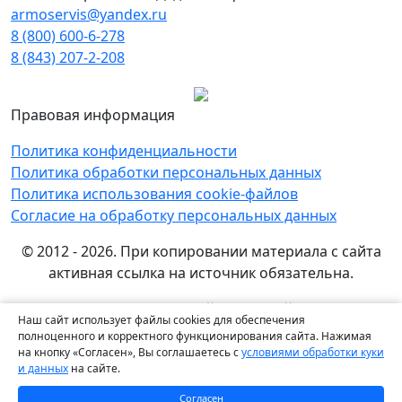
armoservis@yandex.ru
8 (800) 600-6-278
8 (843) 207-2-208
Правовая информация
Политика конфиденциальности
Политика обработки персональных данных
Политика использования cookie-файлов
Согласие на обработку персональных данных
© 2012 - 2026. При копировании материала с сайта
активная ссылка на источник обязательна.
Названия производителей, компаний и товарные
Наш сайт использует файлы cookies для обеспечения
знаки используются на сайте исключительно в
полноценного и корректного функционирования сайта. Нажимая
информационных (справочных) целях. Все товарные
на кнопку «Согласен», Вы соглашаетесь с
условиями обработки куки
и данных
на сайте.
знаки и фирменные наименования являются
собственностью их правообладателей.
Согласен